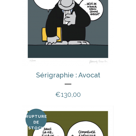
Sérigraphie : Avocat
€
130,00
RUPTURE
DE
STOCK