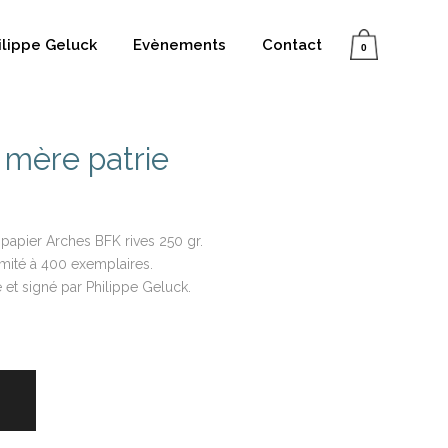
ilippe Geluck
Evènements
Contact
0
 mère patrie
r papier Arches BFK rives 250 gr.
 limité à 400 exemplaires.
et signé par Philippe Geluck.