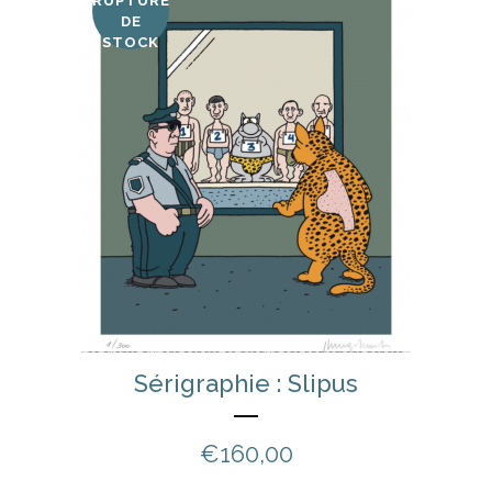
RUPTURE
DE
STOCK
Sérigraphie : Slipus
€
160,00