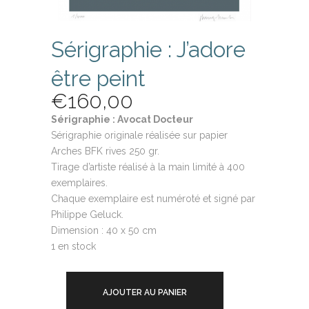
Sérigraphie : J’adore
être peint
€
160,00
Sérigraphie : Avocat Docteur
Sérigraphie originale réalisée sur papier
Arches BFK rives 250 gr.
Tirage d’artiste réalisé à la main limité à 400
exemplaires.
Chaque exemplaire est numéroté et signé par
Philippe Geluck.
Dimension : 40 x 50 cm
1 en stock
AJOUTER AU PANIER