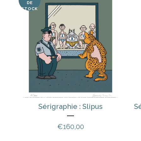
DE
STOCK
Sérigraphie : Slipus
Sé
€
160,00