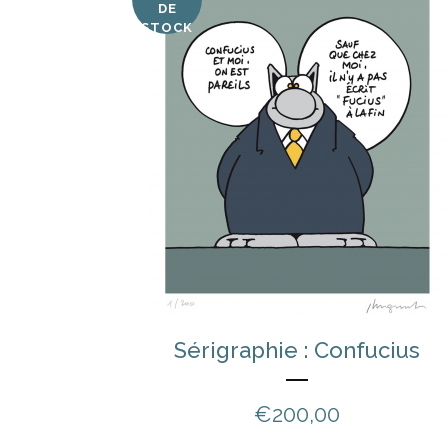
DE
STOCK
Sérigraphie : Confucius
€
200,00