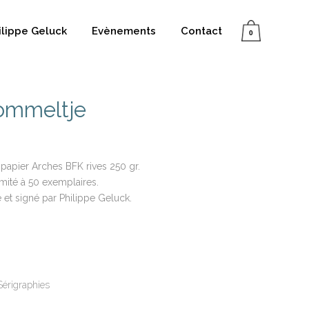
ilippe Geluck
Evènements
Contact
0
Rommeltje
r papier Arches BFK rives 250 gr.
limité à 50 exemplaires.
et signé par Philippe Geluck.
Sérigraphies