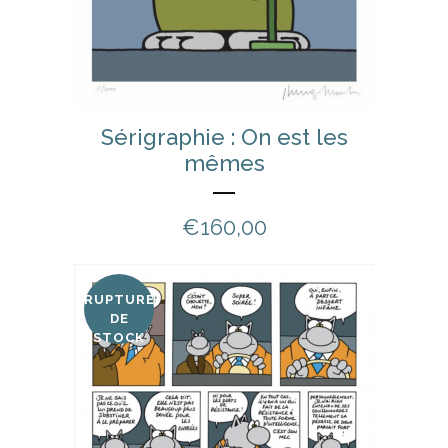
Sérigraphie : On est les
mêmes
€
160,00
RUPTURE
DE
STOCK