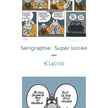
Sérigraphie : Super soirée
€
140,00