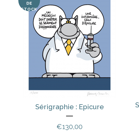
DE
STOCK
S
Sérigraphie : Epicure
€
130,00