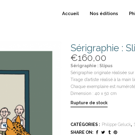
Accueil
Nos éditions
Ph
Sérigraphie : Sl
€
160,00
Sérigraphie : Slipus
Sérigraphie originale réalisée su
Tirage d’artiste réalisé à la main
Chaque exemplaire est numéroté 
Dimension : 40 x 50 cm
Rupture de stock
CATÉGORIES :
Philippe Geluck
,
SHARE ON: