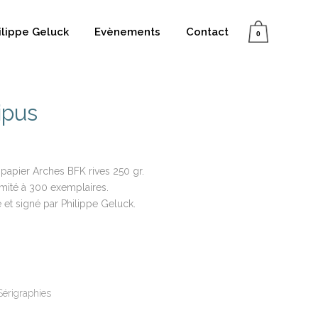
ilippe Geluck
Evènements
Contact
0
ipus
r papier Arches BFK rives 250 gr.
 limité à 300 exemplaires.
et signé par Philippe Geluck.
Sérigraphies